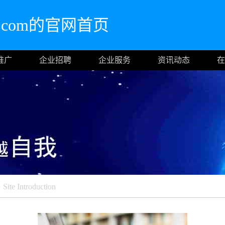
dao.com的官网首页
推广
企业招聘
企业服务
资讯动态
在
Site Introduction