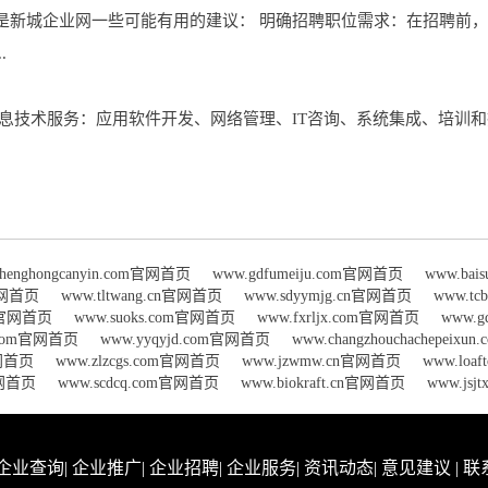
是新城企业网一些可能有用的建议： 明确招聘职位需求：在招聘前
.
息技术服务：应用软件开发、网络管理、IT咨询、系统集成、培训和
henghongcanyin.com官网首页
www.gdfumeiju.com官网首页
www.bai
n官网首页
www.tltwang.cn官网首页
www.sdyymjg.cn官网首页
www.tc
cn官网首页
www.suoks.com官网首页
www.fxrljx.com官网首页
www.
l.com官网首页
www.yyqyjd.com官网首页
www.changzhouchachepeix
官网首页
www.zlzcgs.com官网首页
www.jzwmw.cn官网首页
www.loa
n官网首页
www.scdcq.com官网首页
www.biokraft.cn官网首页
www.js
企业查询
|
企业推广
|
企业招聘
|
企业服务
|
资讯动态
|
意见建议
|
联