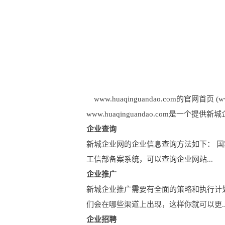
www.huaqinguandao.com的官网首页 (www.
www.huaqinguandao.com
企业查询
新城企业网的企业信息查询方法如下： 
工信部备案系统，可以查询企业网站...
企业推广
新城企业推广需要有全面的策略和执行计
们会在哪些渠道上出现，这样你就可以更..
企业招聘